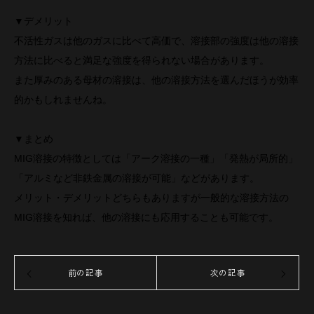
▼デメリット
不活性ガスは他のガスに比べて高価で、溶接部の強度は他の溶接
方法に比べると満足な強度を得られない場合があります。
また厚みのある母材の溶接は、他の溶接方法を選んだほうが効率
的かもしれませんね。
▼まとめ
MIG溶接の特徴としては「アーク溶接の一種」「発熱が局所的」
「アルミなど非鉄金属の溶接が可能」などがあります。
メリット・デメリットどちらもありますが一般的な溶接方法の
MIG溶接を知れば、他の溶接にも応用することも可能です。
前の記事
次の記事