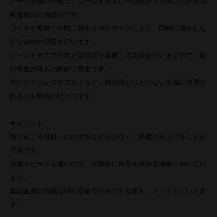
アーク溶接の一種で、シールドガスに不活性ガスを用いて行う消
耗電極式の溶接法です。
ワイヤと母材との間に発生させたアークにより、同時に溶かしな
がら母材の溶接を行います。
シールドガスで大気と溶接部を遮断して溶接を行いますので、熱
の発生自体も局所的で安全です。
主にステンレスやアルミなど、鉄の混じりが少ない金属に使用さ
れるのも特徴のひとつです。
▼メリット
熱で起こる母材へのひずみなどが少なく、綺麗に仕上げることが
可能です。
溶接スピードも速いので、効率的に作業を求める場合に向いてい
ます。
非鉄金属の溶接はMIG溶接でのみできる面も、メリットといえま
す。