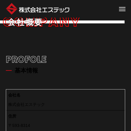
COMPANY
会社概要
PROFOLE
基本情報
会社名
株式会社エステック
住所
〒593-8314