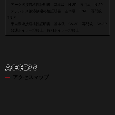
・アーク溶接適格性証明書 基本級 N-2F 専門級 N-2P
・ステンレス銅溶接適格性証明書 基本級 TN-F 専門級
TN-P
・半自動溶接適格性証明書 基本級 SA-3F 専門級 SA-3P
・普通ボイラー溶接士、特別ボイラー溶接士
ACCESS
アクセスマップ