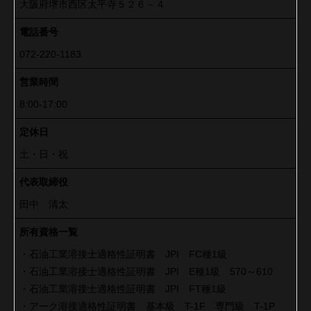
大阪府堺市西区太平寺５２６－４
電話番号
072-220-1183
営業時間
8:00-17:00
定休日
土・日・祝
代表取締役
田中 清太
所有資格一覧
・石油工業溶接士適格性証明書 JPI FC種1級
・石油工業溶接士適格性証明書 JPI E種1級 570～610
・石油工業溶接士適格性証明書 JPI FT種1級
・アーク溶接適格性証明書 基本級 T-1F 専門級 T-1P