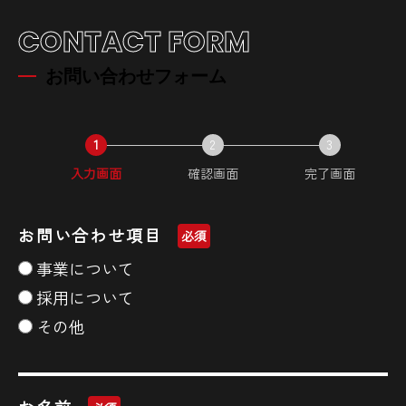
CONTACT FORM
お問い合わせフォーム
1
2
3
入力画面
現
確認画面
現
完了画面
現
在
在
在
表
表
表
お問い合わせ項目
必須
示
示
示
さ
さ
さ
事業について
れ
れ
れ
採用について
て
て
て
その他
い
い
い
る
る
る
画
画
画
面
面
面