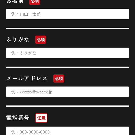
お名前
必須
で
で
で
す
す
す
。
。
。
ふりがな
必須
メールアドレス
必須
電話番号
任意