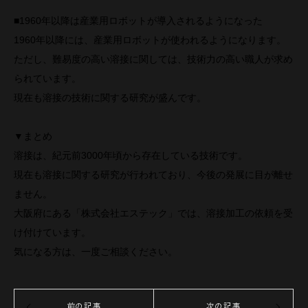
■1960年以降は産業用ロボットが導入されるようになった
1960年以降には、産業用ロボットが使われるようになります。
ただし、難易度の高い溶接に関しては、技術力の高い職人が求め
られています。
現在も溶接の技術に関する研究が盛んです。
▼まとめ
溶接は、紀元前3000年頃から存在している技術です。
現在も溶接に関する研究が行われており、今後の発展に目が離せ
ません。
大阪府にある「株式会社エステック」では、溶接加工の依頼を受
け付けています。
気になる方は、一度ご相談ください。
前の記事
次の記事